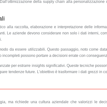
all’ottimizzazione della supply chain alla personalizzazione de
li
ico alla raccolta, elaborazione e interpretazione delle inform
levanti. Le aziende devono considerare non solo i dati interni, c
i.
in modo da essere utilizzabili. Questo passaggio, noto come data
i o incompleti possono portare a decisioni errate con conseguen
nzate per estrarre insights significativi. Queste tecniche posso
icipare tendenze future. L’obiettivo è trasformare i dati grezzi 
ogia, ma richiede una cultura aziendale che valorizzi le deci