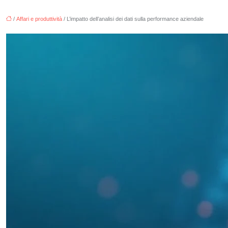
/
Affari e produttività
/ L’impatto dell’analisi dei dati sulla performance aziendale