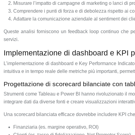
Misurare l’impatto di campagne di marketing o lanci di pro
Comprendere i punti di forza e di debolezza rispetto ai co
Adattare la comunicazione aziendale al sentiment dei clie
Queste analisi forniscono un feedback loop continuo che perm
servizi.
Implementazione di dashboard e KPI pe
L’implementazione di dashboard e Key Performance Indicators 
intuitiva e in tempo reale delle metriche più importanti, perm
Progettazione di scorecard bilanciate con tab
Strumenti come Tableau e Power BI hanno rivoluzionato il modo
integrare dati da diverse fonti e creare visualizzazioni intera
Una scorecard bilanciata efficace dovrebbe includere KPI che 
Finanziaria (es. margine operativo, ROI)
Clienti (es. tasso di fidelizzazione, Net Promoter Score)