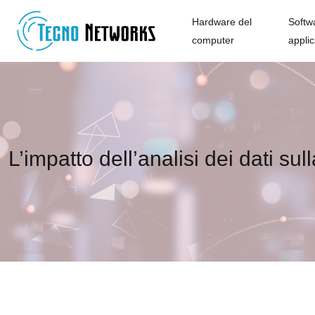
Hardware del
Softw
computer
applic
L’impatto dell’analisi dei dati s