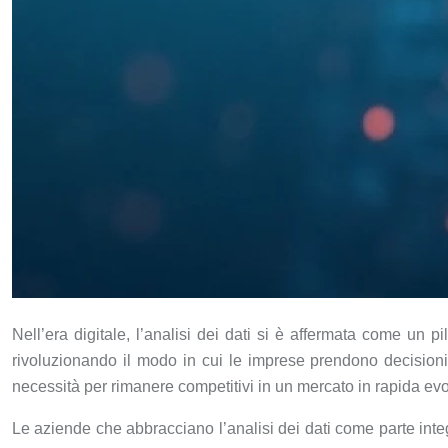
Nell’era digitale, l’analisi dei dati si è affermata come un p
rivoluzionando il modo in cui le imprese prendono decision
necessità per rimanere competitivi in un mercato in rapida ev
Le aziende che abbracciano l’analisi dei dati come parte integr