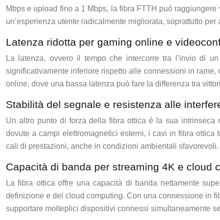
Mbps e upload fino a 1 Mbps, la fibra FTTH può raggiungere vel
un’esperienza utente radicalmente migliorata, soprattutto per at
Latenza ridotta per gaming online e videocon
La latenza, ovvero il tempo che intercorre tra l’invio di un
significativamente inferiore rispetto alle connessioni in ram
online, dove una bassa latenza può fare la differenza tra vitto
Stabilità del segnale e resistenza alle interf
Un altro punto di forza della fibra ottica è la sua intrinsec
dovute a campi elettromagnetici esterni, i cavi in fibra ottica
cali di prestazioni, anche in condizioni ambientali sfavorevoli.
Capacità di banda per streaming 4K e cloud 
La fibra ottica offre una capacità di banda nettamente super
definizione e del cloud computing. Con una connessione in fibra
supportare molteplici dispositivi connessi simultaneamente s