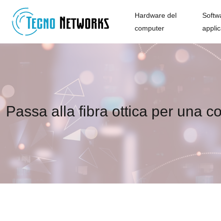
Hardware del
Softw
computer
applic
Passa alla fibra ottica per una 