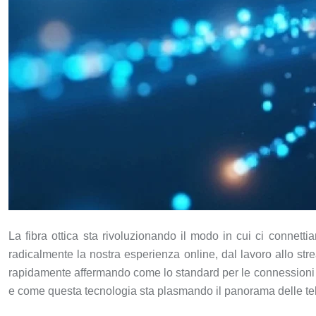
La fibra ottica sta rivoluzionando il modo in cui ci connett
radicalmente la nostra esperienza online, dal lavoro allo str
rapidamente affermando come lo standard per le connessioni do
e come questa tecnologia sta plasmando il panorama delle te