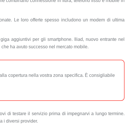
» che combinano connessione in fibra, telefono fisso e mobile in
ionate. Le loro offerte spesso includono un modem di ultima
 giga aggiuntivi per gli smartphone. Iliad, nuovo entrante nel
cio che ha avuto successo nel mercato mobile.
alla copertura nella vostra zona specifica. È consigliabile
vi di testare il servizio prima di impegnarvi a lungo termine.
 i diversi provider.