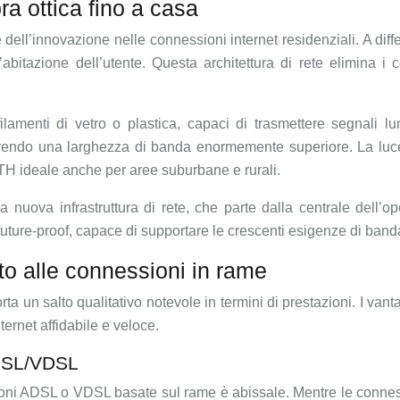
ra ottica fino a casa
ll’innovazione nelle connessioni internet residenziali. A diffe
’abitazione dell’utente. Questa architettura di rete elimina i co
 filamenti di vetro o plastica, capaci di trasmettere segnali
rendo una larghezza di banda enormemente superiore. La luce ut
TH ideale anche per aree suburbane e rurali.
 nuova infrastruttura di rete, che parte dalla centrale dell’op
uture-proof, capace di supportare le crescenti esigenze di banda
tto alle connessioni in rame
a un salto qualitativo notevole in termini di prestazioni. I vant
ternet affidabile e veloce.
ADSL/VDSL
ssioni ADSL o VDSL basate sul rame è abissale. Mentre le connes