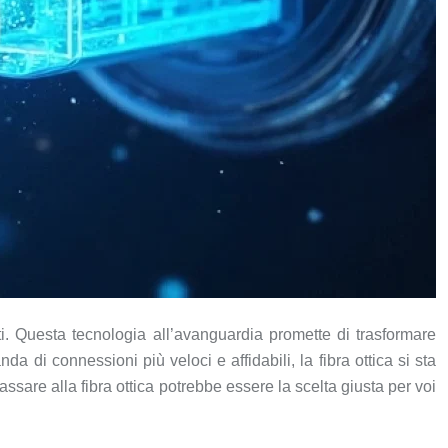
ti. Questa tecnologia all’avanguardia promette di trasformare
di connessioni più veloci e affidabili, la fibra ottica si sta
are alla fibra ottica potrebbe essere la scelta giusta per voi