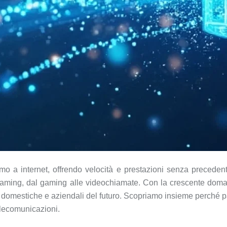
iamo a internet, offrendo velocità e prestazioni senza preceden
eaming, dal gaming alle videochiamate. Con la crescente domanda 
mestiche e aziendali del futuro. Scopriamo insieme perché pass
lecomunicazioni.