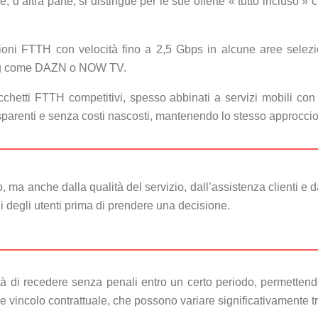
, d’altra parte, si distingue per le sue offerte « tutto incluso 
sioni FTTH con velocità fino a 2,5 Gbps in alcune aree selez
aming come DAZN o NOW TV.
pacchetti FTTH competitivi, spesso abbinati a servizi mobili con
trasparenti e senza costi nascosti, mantenendo lo stesso approc
 ma anche dalla qualità del servizio, dall’assistenza clienti e d
i degli utenti prima di prendere una decisione.
ità di recedere senza penali entro un certo periodo, permettendo
e vincolo contrattuale, che possono variare significativamente tra