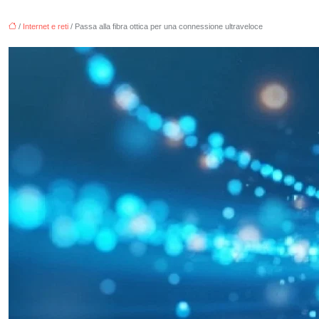
/
Internet e reti
/ Passa alla fibra ottica per una connessione ultraveloce