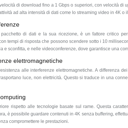
ocità di download fino a 1 Gbps o superiori, con velocità di up
tività ad alta intensità di dati come lo streaming video in 4K o il
ferenze
 pacchetto di dati e la sua ricezione, è un fattore critico per
e, con tempi di risposta che possono scendere sotto i 10 millise
ria e sconfitta, e nelle videoconferenze, dove garantisce una co
erenze elettromagnetiche
a resistenza alle interferenze elettromagnetiche. A differenza
 trasportano luce, non elettricità. Questo si traduce in una conn
computing
iore rispetto alle tecnologie basate sul rame. Questa caratte
, è possibile guardare contenuti in 4K senza buffering, effettua
enza compromettere le prestazioni.