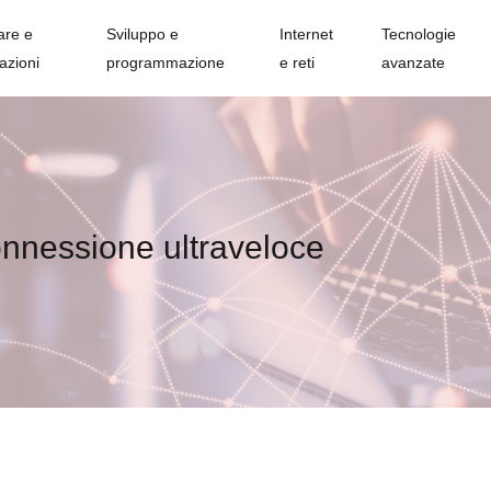
are e
Sviluppo e
Internet
Tecnologie
azioni
programmazione
e reti
avanzate
connessione ultraveloce