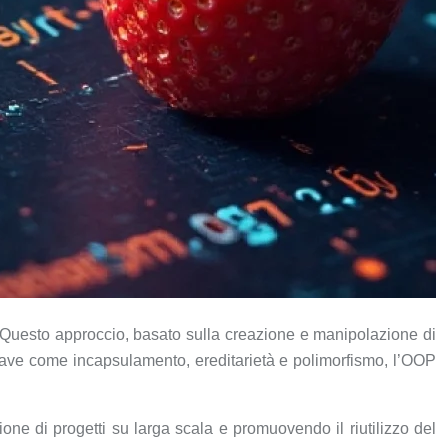
Questo approccio, basato sulla creazione e manipolazione di
chiave come incapsulamento, ereditarietà e polimorfismo, l’OOP
tione di progetti su larga scala e promuovendo il riutilizzo del