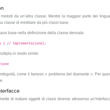
on
e metodi da un’altra classe. Mentre la maggior parte dei ling
a classe di ereditare da più classi base.
lassi base nella definizione della classe derivata:
o { // Implementazione};
multipla in modo simile:
zione
 e ambiguità, come il famoso « problema del diamante ». Per qu
e.
nterfacce
ette di trattare oggetti di classi diverse attraverso un’interfa