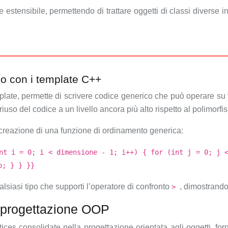
 e estensibile, permettendo di trattare oggetti di classi diverse
o con i template C++
plate, permette di scrivere codice generico che può operare su ti
riuso del codice a un livello ancora più alto rispetto al polimorf
creazione di una funzione di ordinamento generica:
nt i = 0; i < dimensione - 1; i++) { for (int j = 0; j 
p; } } }}
lsiasi tipo che supporti l’operatore di confronto
, dimostrando
>
a progettazione OOP
ices consolidate nella progettazione orientata agli oggetti, for