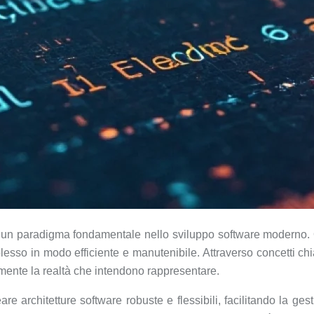
 un paradigma fondamentale nello sviluppo software moderno. 
omplesso in modo efficiente e manutenibile. Attraverso concetti 
lmente la realtà che intendono rappresentare.
e architetture software robuste e flessibili, facilitando la ges