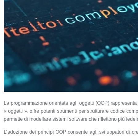
La programmazione orientata agli oggetti (OOP) rappresenta
« oggetti », offre potenti strumenti per strutturare codice c
permette di modellare sistemi software che riflettono più fede
L’adozione dei principi OOP consente agli sviluppatori di crear