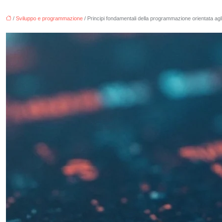
/
Sviluppo e programmazione
/ Principi fondamentali della programmazione orientata agli