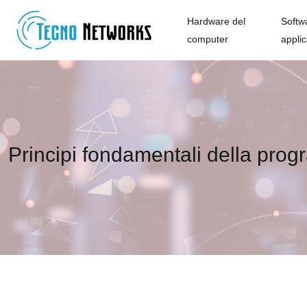
Hardware del
Softw
computer
applic
Principi fondamentali della prog