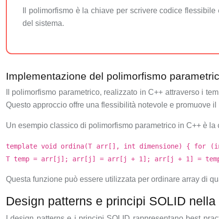
Il polimorfismo è la chiave per scrivere codice flessibile
del sistema.
Implementazione del polimorfismo parametric
Il polimorfismo parametrico, realizzato in C++ attraverso i tem
Questo approccio offre una flessibilità notevole e promuove il 
Un esempio classico di polimorfismo parametrico in C++ è la 
template void ordina(T arr[], int dimensione) { for (i
T temp = arr[j]; arr[j] = arr[j + 1]; arr[j + 1] = tem
Questa funzione può essere utilizzata per ordinare array di qua
Design patterns e principi SOLID nell
I design patterns e i principi SOLID rappresentano best pract