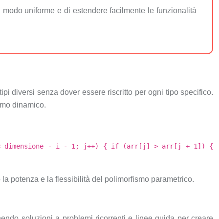
 in modo uniforme e di estendere facilmente le funzionalità
pi diversi senza dover essere riscritto per ogni tipo specifico.
ismo dinamico.
< dimensione - i - 1; j++) { if (arr[j] > arr[j + 1]) {
 la potenza e la flessibilità del polimorfismo parametrico.
nendo soluzioni a problemi ricorrenti e linee guida per creare