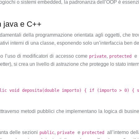
 videogiochi o sistemi embedded, la padronanza dell’OOP è essen
n java e C++
ondamentali della programmazione orientata agli oggetti, che 
ivi interni di una classe, esponendo solo un’interfaccia ben defi
rso l’uso di modificatori di accesso come
,
e
private
protected
etter), si crea un livello di astrazione che protegge lo stato inte
lic void deposita(double importo) { if (importo > 0) { 
attraverso metodi pubblici che implementano la logica di busine
unta delle sezioni
,
e
all’interno del
public
private
protected