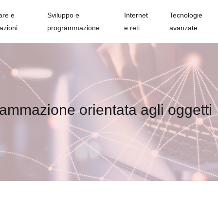
are e
Sviluppo e
Internet
Tecnologie
azioni
programmazione
e reti
avanzate
rammazione orientata agli oggetti