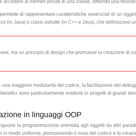
i accedere ai membri privati di una classe, offrendo una flessibil
 permette di rappresentare caratteristiche essenziali di un ogget
acce (in Java) o classi astratte (in C++ e Java), che definiscon
e, ma un principio di design che promuove la creazione di codi
i una maggiore modularità del codice, la facilitazione del debug
 benefici sono particolarmente evidenti in progetti di grandi d
tazione in linguaggi OOP
tinguono la programmazione orientata agli oggetti da altri par
assi in modo uniforme, promuovendo il riuso del codice e la creazio